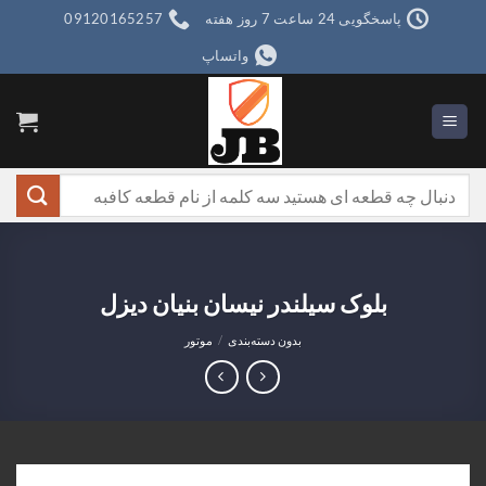
Ski
پاسخگویی 24 ساعت 7 روز هفته
09120165257
t
واتساپ
conten
جستجو
برای:
بلوک سیلندر نیسان بنیان دیزل
بدون دسته‌بندی
/
موتور