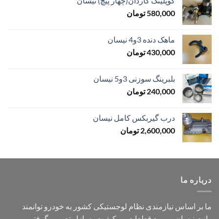
کوپلینگ گاردان(چهار پیچ) نیسان
580,000
تومان
ماهک دنده 3و4 نیسان
430,000
تومان
بلبرینگ سوزنی 3و5 نیسان
240,000
تومان
درب گیربکس کامل نیسان
2,600,000
تومان
درباره ما
ما بر اساس نیازمندی نظام لوجستیکی کشور به خودرو توانمند
وانت نیسان و ورود قطعات بی کیفیت به بازار تصمیم گرفتیم