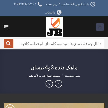
Ski
پاسخگویی 24 ساعت 7 روز هفته
09120165257
t
واتساپ
conten
جستجو
برای:
ماهک دنده 3و4 نیسان
بدون دسته‌بندی
/
سیستم انتقال قدرت یا گیربکس