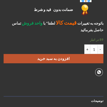
ضمانت بدون قید و شرط
قیمت کالا
واحد فروش
باتوجه به تغییرات
لطفا" با
تماس
حاصل بفرمائید
89 در انبار
ماهک دنده 3و4 نیسان عدد
افزودن به سبد خرید
توضیحات