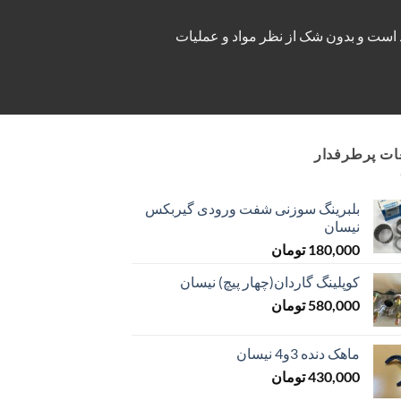
ید زامیاد است و بدون شک از نظر مواد و عملیات
ت پرطرفدار
بلبرینگ سوزنی شفت ورودی گیربکس
نیسان
180,000
تومان
کوپلینگ گاردان(چهار پیچ) نیسان
580,000
تومان
ماهک دنده 3و4 نیسان
430,000
تومان