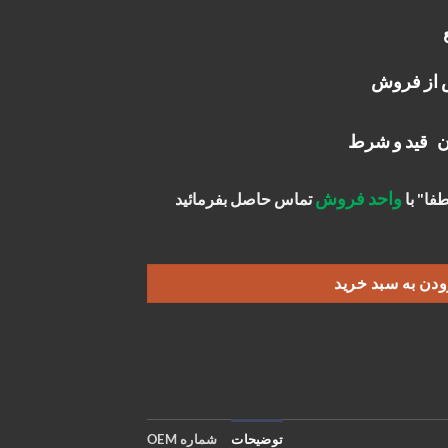
 از فروش
 قید و شرط
واحد فروش
فا" با
تماس حاصل بفرمائید
ودن به سبد خرید
توضیحات
شماره OEM