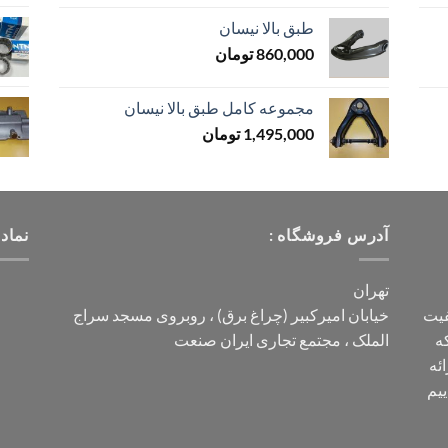
طبق بالا نیسان
860,000
تومان
مجموعه کامل طبق بالا نیسان
1,495,000
تومان
آدرس فروشگاه :
نماد
تهران
فیت
خیابان امیرکبیر (چراغ برق) ، روبروی مسجد سراج
ه
الملک ، مجتمع تجاری ایران صنعت
ائه
ییم