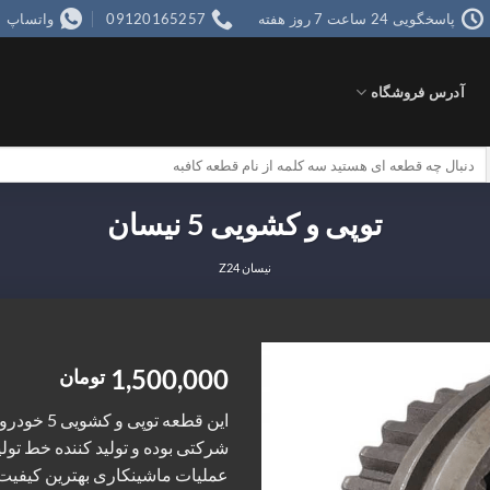
پاسخگویی 24 ساعت 7 روز هفته
09120165257
واتساپ
آدرس فروشگاه
جستجو
برای:
توپی و کشویی 5 نیسان
نیسان Z24
1,500,000
تومان
Add to
این قطعه ت
wishlist
شرکتی بوده و تولید کننده خط تول
عملیات ماشینکاری بهترین کیفیت ر