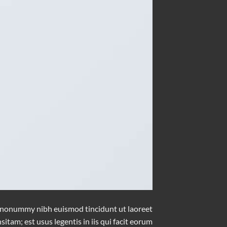
am nonummy nibh euismod tincidunt ut laoreet
tam; est usus legentis in iis qui facit eorum