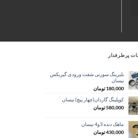
ت پرطرفدار
بلبرینگ سوزنی شفت ورودی گیربکس
نیسان
180,000
تومان
کوپلینگ گاردان(چهار پیچ) نیسان
580,000
تومان
ماهک دنده 3و4 نیسان
430,000
تومان