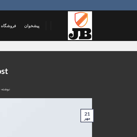
Ski
t
conten
پیشخوان
فروشگاه
ost
نوشته ش
21
مهر