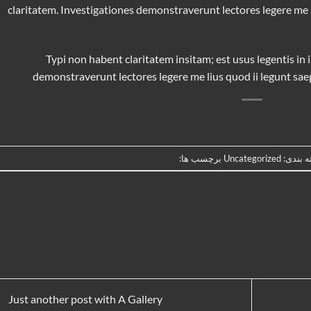
claritatem. Investigationes demonstraverunt lectores legere me li
Typi non habent claritatem insitam; est usus legentis in i
demonstraverunt lectores legere me lius quod ii legunt sae
 بندی:
Uncategorized
برچسب ها:
Just another post with A Gallery