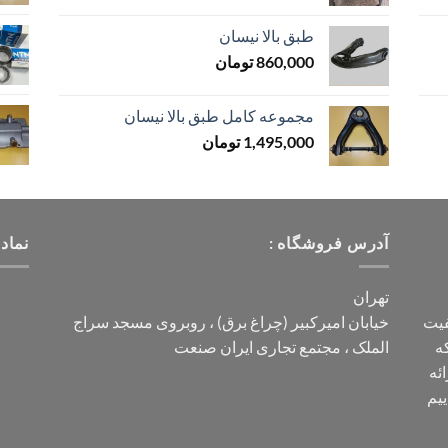
طبق بالا نیسان
860,000
تومان
مجموعه کامل طبق بالا نیسان
1,495,000
تومان
آدرس فروشگاه :
نماد
تهران
فیت
خیابان امیرکبیر (چراغ برق) ، روبروی مسجد سراج
ه
الملک ، مجتمع تجاری ایران صنعت
ائه
ییم