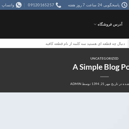
پاسخگویی 24 ساعت 7 روز هفته
09120165257
واتساپ
آدرس فروشگاه
جستجو
برای:
UNCATEGORIZED
A Simple Blog P
ده در تاریخ
مهر 21, 1394
توسط
ADMIN